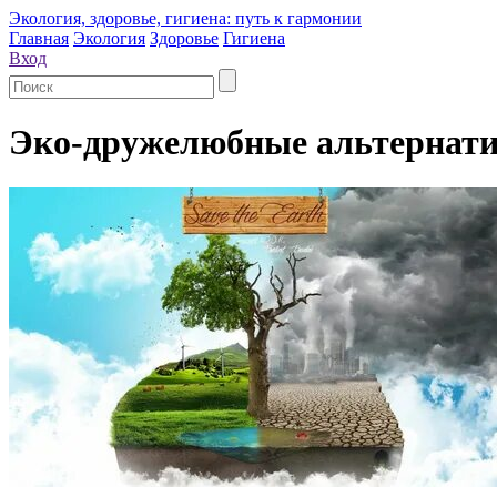
Экология, здоровье, гигиена: путь к гармонии
Главная
Экология
Здоровье
Гигиена
Вход
Эко-дружелюбные альтернати