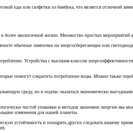
овой еды или салфетки из бамбука, что является отличной зам
к более экологичной жизни. Множество простых мероприятий м
замените обычные лампочки на энергосберегающие или светодиодн
требление. Устройства с высоким классом энергоэффективност
оторые помогут сократить потребление воды. Можно также перей
ружающую среду, но и подчас оказаться экономически выгодными
логически чистой упаковки и методов экономии энергии мы мож
ольшие изменения для нашей планеты.
ическую устойчивость и поощрять других следовать вашему прим
ей.